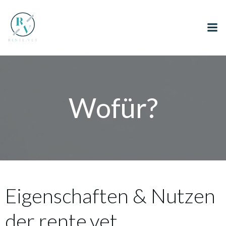
Zum
Inhalt
springen
Wofür?
Eigenschaften & Nutzen
der rente.vet